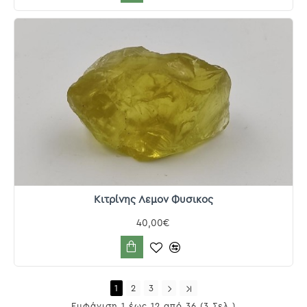
Κιτρίνης Λεμον Φυσικος
40,00€
1
2
3
Εμφάνιση 1 έως 12 από 36 (3 Σελ.)