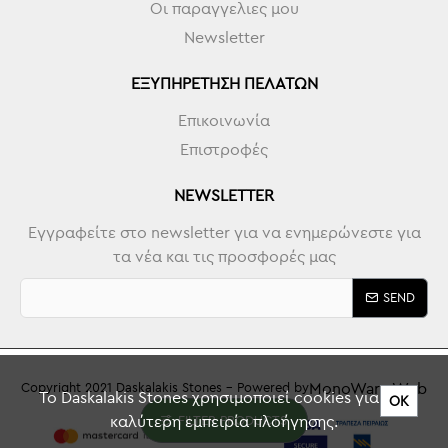
Οι παραγγελιες μου
Newsletter
ΕΞΥΠΗΡΈΤΗΣΗ ΠΕΛΑΤΏΝ
Επικοινωνία
Επιστροφές
NEWSLETTER
Εγγραφείτε στο newsletter για να ενημερώνεστε για
τα νέα και τις προσφορές μας
SEND
MonoWare Web
Copyright 2021 Daskalakis Stones - Powered by
To Daskalakis Stones χρησιμοποιεί cookies για την
ΟΚ
καλύτερη εμπειρία πλοήγησης.
FILTER PRODUCTS