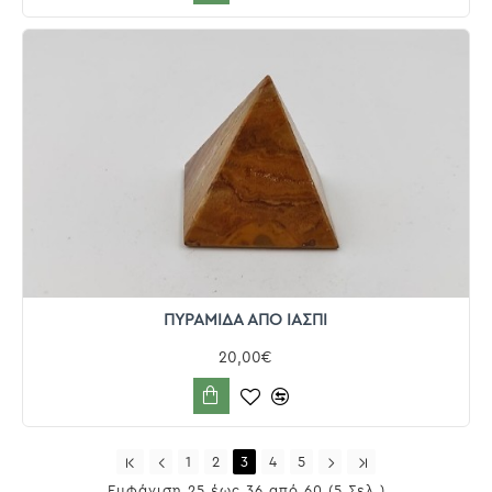
ΠΥΡΑΜΙΔΑ ΑΠΟ ΙΑΣΠΙ
20,00€
1
2
3
4
5
Εμφάνιση 25 έως 36 από 60 (5 Σελ.)