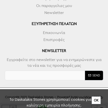
Οι παραγγελιες μου
Newsletter
ΕΞΥΠΗΡΈΤΗΣΗ ΠΕΛΑΤΏΝ
Επικοινωνία
Επιστροφές
NEWSLETTER
Εγγραφείτε στο newsletter για να ενημερώνεστε για
τα νέα και τις προσφορές μας
SEND
MonoWare Web
Copyright 2021 Daskalakis Stones - Powered by
To Daskalakis Stones χρησιμοποιεί cookies για την
ΟΚ
καλύτερη εμπειρία πλοήγησης.