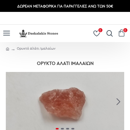
ΔΩΡΕΆΝ ΜΕΤΑΦΟΡΙΚΆ ΓΙΑ ΠΑΡΑΓΓΕΛΊΕΣ ΆΝΩ ΤΩΝ 50€
ΣΎΝΔΕΣΗ
ΕΓΓΡΑΦΉ
0
0
Ορυκτό Αλάτι Ιμαλαίων
ΟΡΥΚΤΌ ΑΛΆΤΙ ΙΜΑΛΑΊΩΝ