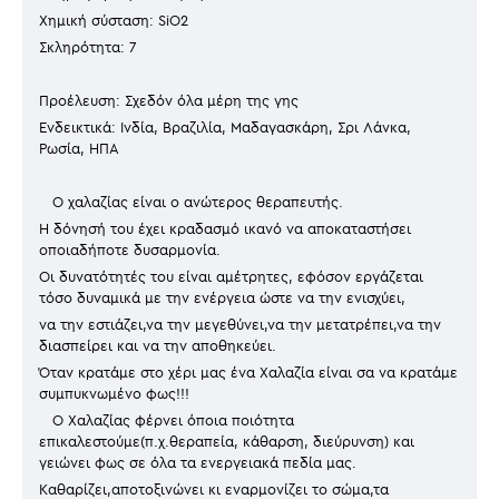
Χημική σύσταση: SiO2
Σκληρότητα: 7
Προέλευση: Σχεδόν όλα μέρη της γης
Ενδεικτικά: Ινδία, Βραζιλία, Μαδαγασκάρη, Σρι Λάνκα,
Ρωσία, ΗΠΑ
Ο χαλαζίας είναι ο ανώτερος θεραπευτής.
Η δόνησή του έχει κραδασμό ικανό να αποκαταστήσει
οποιαδήποτε δυσαρμονία.
Οι δυνατότητές του είναι αμέτρητες, εφόσον εργάζεται
τόσο δυναμικά με την ενέργεια ώστε να την ενισχύει,
να την εστιάζει,να την μεγεθύνει,να την μετατρέπει,να την
διασπείρει και να την αποθηκεύει.
Όταν κρατάμε στο χέρι μας ένα Χαλαζία είναι σα να κρατάμε
συμπυκνωμένο φως!!!
Ο Χαλαζίας φέρνει όποια ποιότητα
επικαλεστούμε(π.χ.θεραπεία, κάθαρση, διεύρυνση) και
γειώνει φως σε όλα τα ενεργειακά πεδία μας.
Καθαρίζει,αποτοξινώνει κι εναρμονίζει το σώμα,τα