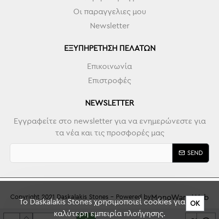
Οι παραγγελιες μου
Newsletter
ΕΞΥΠΗΡΈΤΗΣΗ ΠΕΛΑΤΏΝ
Επικοινωνία
Επιστροφές
NEWSLETTER
Εγγραφείτε στο newsletter για να ενημερώνεστε για
τα νέα και τις προσφορές μας
SEND
MonoWare Web
Copyright 2021 Daskalakis Stones - Powered by
To Daskalakis Stones χρησιμοποιεί cookies για την
ΟΚ
καλύτερη εμπειρία πλοήγησης.