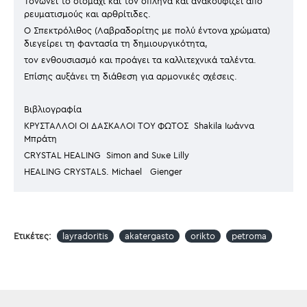
Τονώνει το στομάχι και τον σπλήνα και ανακουφίζει από
ρευματισμούς και αρθρίτιδες.
Ο Σπεκτρόλιθος (Λαβραδορίτης με πολύ έντονα χρώματα)
διεγείρει τη φαντασία τη δημιουργικότητα,
τον ενθουσιασμό και προάγει τα καλλιτεχνικά ταλέντα.
Επίσης αυξάνει τη διάθεση για αρμονικές σχέσεις.
Βιβλιογραφία
ΚΡΥΣΤΑΛΛΟΙ ΟΙ ΔΆΣΚΑΛΟΙ ΤΟΥ ΦΩΤΟΣ Shakila Ιωάννα
Μπράτη
CRYSTAL HEALING Simon and Suĸe Lilly
HEALING CRYSTALS. Michael Gienger
Ετικέτες:
layradoritis
akatergasto
orikto
petroma