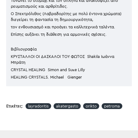
Τονώνει το στομάχι και τον σπλήνα και ανακουφίζει από
ρευματισμούς και αρθρίτιδες.
Ο Σπεκτρόλιθος (Λαβραδορίτης με πολύ έντονα χρώματα)
διεγείρει τη φαντασία τη δημιουργικότητα,
τον ενθουσιασμό και προάγει τα καλλιτεχνικά ταλέντα.
Επίσης αυξάνει τη διάθεση για αρμονικές σχέσεις.
Βιβλιογραφία
ΚΡΥΣΤΑΛΛΟΙ ΟΙ ΔΆΣΚΑΛΟΙ ΤΟΥ ΦΩΤΟΣ Shakila Ιωάννα
Μπράτη
CRYSTAL HEALING Simon and Suĸe Lilly
HEALING CRYSTALS. Michael Gienger
Ετικέτες:
layradoritis
akatergasto
orikto
petroma