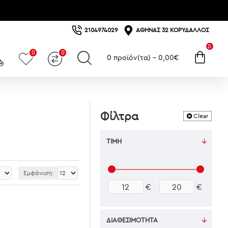
2104974029
ΑΘΗΝΆΣ 32 ΚΟΡΥΔΑΛΛΌΣ
0
0
0
0 προϊόν(τα) - 0,00€
Φίλτρα
Clear
ΤΙΜΉ
Εμφάνιση:
€
€
ΔΙΑΘΕΣΙΜΌΤΗΤΑ