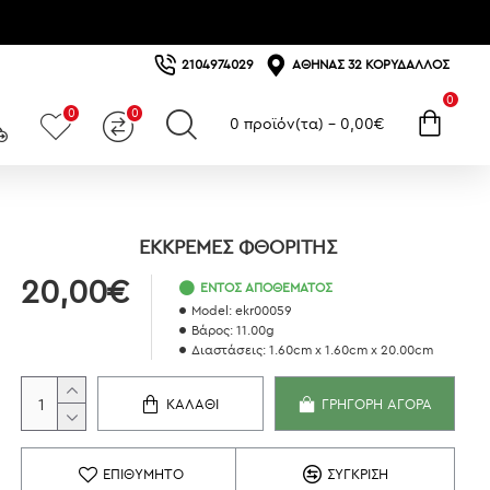
2104974029
ΑΘΗΝΆΣ 32 ΚΟΡΥΔΑΛΛΌΣ
0
0
0
0 προϊόν(τα) - 0,00€
ΕΚΚΡΕΜΈΣ ΦΘΟΡΊΤΗΣ
20,00€
ΕΝΤΌΣ ΑΠΟΘΈΜΑΤΟΣ
Model:
ekr00059
Βάρος:
11.00g
Διαστάσεις:
1.60cm x 1.60cm x 20.00cm
ΚΑΛΆΘΙ
ΓΡΉΓΟΡΗ ΑΓΟΡΆ
ΕΠΙΘΥΜΗΤΌ
ΣΎΓΚΡΙΣΗ