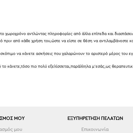
α στο χωροχρόνο αντλώντας πληροφορίες από άλλα επίπεδα και διαστάσει
τό πριν από κάθε χρήση του,ώστε να είστε σε θέση να αντιλαμβάνεστε κ
ι σκόπιμο να κάνετε ασκήσεις που χαλαρώνουν το αριστερό μέρος του εγκ
λύ το κάνετε,τόσο πιο πολύ εξελίσσεται,παράλληλα μ’εσάς,ως θεραπευτικ
ΑΣΜΌΣ ΜΟΥ
ΕΞΥΠΗΡΈΤΗΣΗ ΠΕΛΑΤΏΝ
ασμός μου
Επικοινωνία